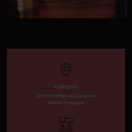
ADRESSE
26 Rue Mathieu de Dombasle
66000 Perpignan