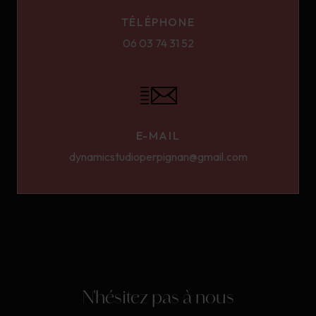
TÉLÉPHONE
06 03 74 31 52
E-MAIL
dynamicstudioperpignan@gmail.com
N'hésitez pas à nous