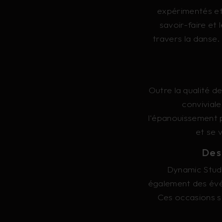
expérimentés et
savoir-faire et 
travers la danse
Outre la qualité 
convivial
l'épanouissement p
et se 
Des
Dynamic Studi
également des évén
Ces occasions s