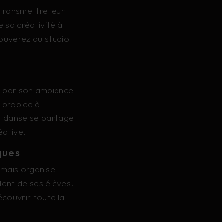
transmettre leur
e sa créativité à
ouverez au studio
t par son ambiance
 propice à
la danse se partage
éative.
ques
 mais organise
lent de ses élèves.
couvrir toute la