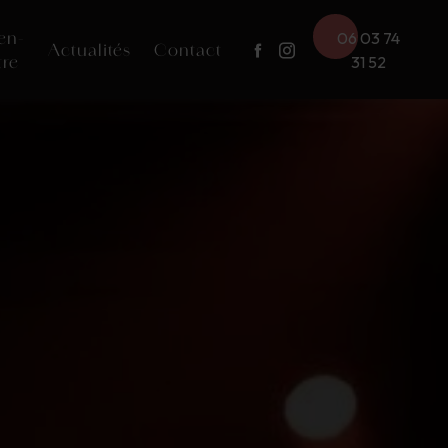
en-
06 03 74
Actualités
Contact
tre
31 52