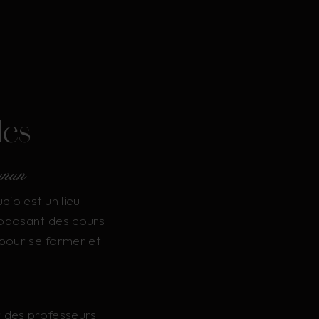
les
gnan
dio est un lieu
roposant des cours
 pour se former et
r des professeurs