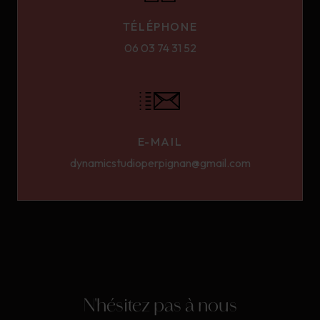
TÉLÉPHONE
06 03 74 31 52
E-MAIL
dynamicstudioperpignan@gmail.com
N'hésitez pas à nous