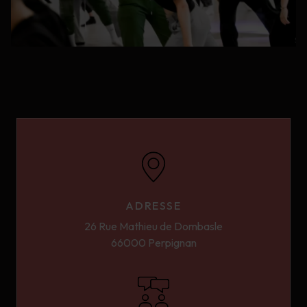
ADRESSE
26 Rue Mathieu de Dombasle
66000 Perpignan