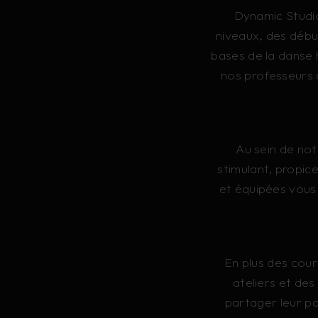
Dynamic Studio
niveaux, des débu
bases de la danse h
nos professeurs 
Au sein de not
stimulant, propic
et équipées vous 
En plus des cou
ateliers et de
partager leur p