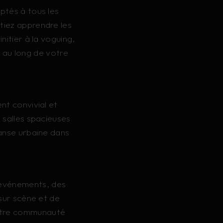
ptés à tous les
tiez apprendre les
nitier à la voguing,
 au long de votre
nt convivial et
 salles spacieuses
danse urbaine dans
 événements, des
sur scène et de
notre communauté