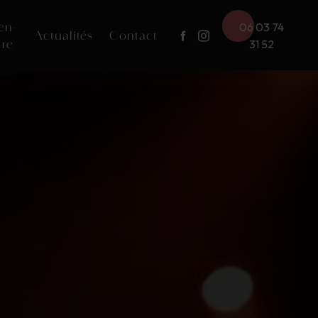
en-
06 03 74
Actualités
Contact
tre
31 52